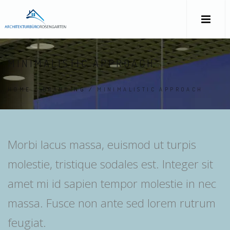
MINIMALISTIC APPROACH
HOME
/
BRANDING
/
MINIMALISTIC APPROACH
Morbi lacus massa, euismod ut turpis
molestie, tristique sodales est. Integer sit
amet mi id sapien tempor molestie in nec
massa. Fusce non ante sed lorem rutrum
feugiat.