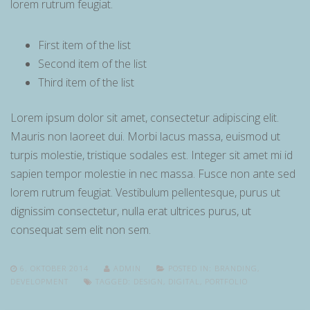
lorem rutrum feugiat.
First item of the list
Second item of the list
Third item of the list
Lorem ipsum dolor sit amet, consectetur adipiscing elit.
Mauris non laoreet dui. Morbi lacus massa, euismod ut
turpis molestie, tristique sodales est. Integer sit amet mi id
sapien tempor molestie in nec massa. Fusce non ante sed
lorem rutrum feugiat. Vestibulum pellentesque, purus ut
dignissim consectetur, nulla erat ultrices purus, ut
consequat sem elit non sem.
6. OKTOBER 2014
ADMIN
POSTED IN:
BRANDING
,
DEVELOPMENT
TAGGED:
DESIGN
,
DIGITAL
,
PORTFOLIO