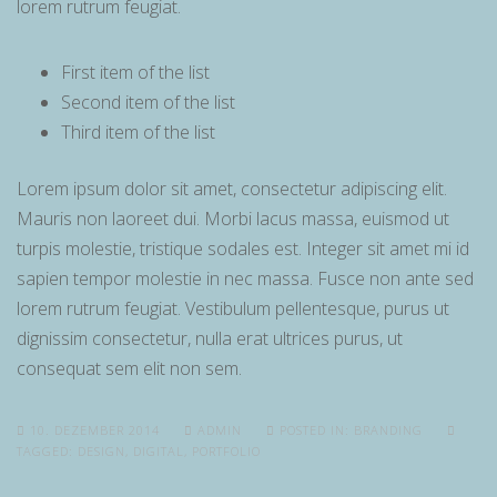
lorem rutrum feugiat.
First item of the list
Second item of the list
Third item of the list
Lorem ipsum dolor sit amet, consectetur adipiscing elit.
Mauris non laoreet dui. Morbi lacus massa, euismod ut
turpis molestie, tristique sodales est. Integer sit amet mi id
sapien tempor molestie in nec massa. Fusce non ante sed
lorem rutrum feugiat. Vestibulum pellentesque, purus ut
dignissim consectetur, nulla erat ultrices purus, ut
consequat sem elit non sem.
10. DEZEMBER 2014
ADMIN
POSTED IN:
BRANDING
TAGGED:
DESIGN
,
DIGITAL
,
PORTFOLIO